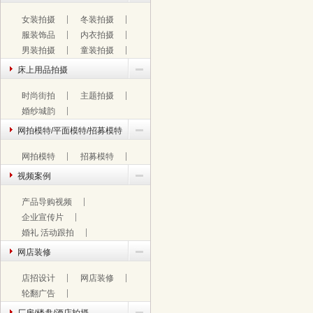
女装拍摄
冬装拍摄
服装饰品
内衣拍摄
男装拍摄
童装拍摄
床上用品拍摄
时尚街拍
主题拍摄
婚纱城韵
网拍模特/平面模特/招募模特
网拍模特
招募模特
视频案例
产品导购视频
企业宣传片
婚礼 活动跟拍
网店装修
店招设计
网店装修
轮翻广告