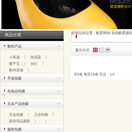
您现在的位置：
酷爱网拍-龙岗酷爱摄
商品分类
数码产品
显示方式:
小风扇
加湿器
暖手宝
台灯
数码音箱
共0条 每页18条 页次：1/1
手表拍摄
化妆品拍摄
五金产品拍摄
五金拍摄
卫浴拍摄
厨房用品摄影
服装拍摄