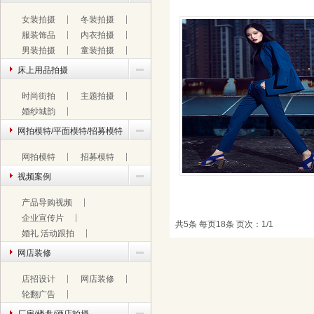
￥
1.00
价格：
女装拍摄
冬装拍摄
女装拍摄6
服装饰品
内衣拍摄
深圳商业产品拍摄，淘宝摄影
男装拍摄
童装拍摄
床上用品拍摄
时尚街拍
主题拍摄
婚纱城韵
网拍模特/平面模特/招募模特
网拍模特
招募模特
视频案例
￥
1.00
价格：
产品导购视频
女装拍摄3
企业宣传片
东莞凤岗服装产品摄影,凤岗服装摄影
共5条 每页18条 页次：1/1
婚礼 活动跟拍
网店装修
店招设计
网店装修
轮翻广告