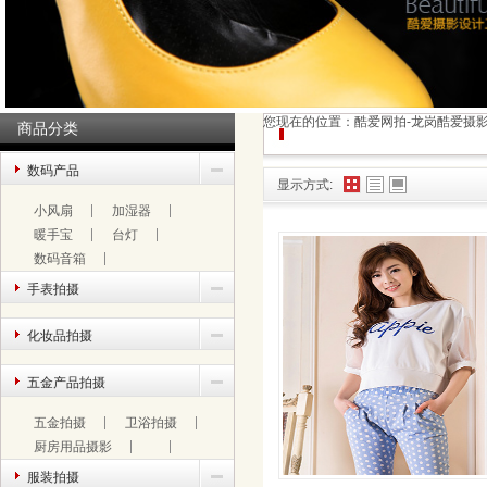
您现在的位置：
酷爱网拍-龙岗酷爱摄
商品分类
数码产品
显示方式:
小风扇
加湿器
暖手宝
台灯
数码音箱
手表拍摄
化妆品拍摄
五金产品拍摄
五金拍摄
卫浴拍摄
厨房用品摄影
服装拍摄