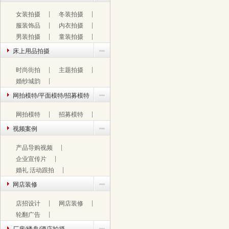
女装拍摄
冬装拍摄
服装饰品
内衣拍摄
男装拍摄
童装拍摄
床上用品拍摄
时尚街拍
主题拍摄
婚纱城韵
网拍模特/平面模特/招募模特
网拍模特
招募模特
视频案例
产品导购视频
企业宣传片
婚礼 活动跟拍
网店装修
店招设计
网店装修
轮翻广告