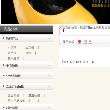
您现在的位置：
酷爱网拍-龙岗酷爱摄
商品分类
数码产品
显示方式:
小风扇
加湿器
暖手宝
台灯
数码音箱
共0条 每页18条 页次：1/1
手表拍摄
化妆品拍摄
五金产品拍摄
五金拍摄
卫浴拍摄
厨房用品摄影
服装拍摄