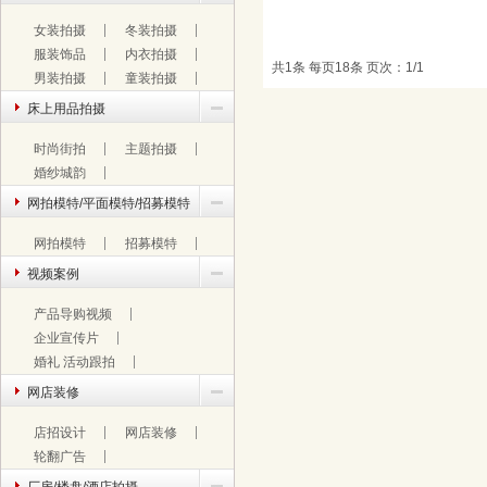
￥
0.00
价格：
女装拍摄
冬装拍摄
人像拍摄/艺术写真/婚纱摄影/时尚街
服装饰品
内衣拍摄
共1条 每页18条 页次：1/1
男装拍摄
童装拍摄
床上用品拍摄
时尚街拍
主题拍摄
婚纱城韵
网拍模特/平面模特/招募模特
网拍模特
招募模特
视频案例
产品导购视频
企业宣传片
婚礼 活动跟拍
网店装修
店招设计
网店装修
轮翻广告