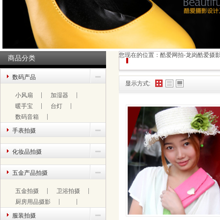
您现在的位置：
酷爱网拍-龙岗酷爱摄
商品分类
数码产品
显示方式:
小风扇
加湿器
暖手宝
台灯
数码音箱
手表拍摄
化妆品拍摄
五金产品拍摄
五金拍摄
卫浴拍摄
厨房用品摄影
服装拍摄