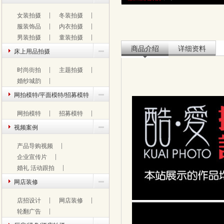
女装拍摄
冬装拍摄
服装饰品
内衣拍摄
男装拍摄
童装拍摄
商品介绍
详细资料
床上用品拍摄
时尚街拍
主题拍摄
婚纱城韵
网拍模特/平面模特/招募模特
网拍模特
招募模特
视频案例
产品导购视频
企业宣传片
婚礼 活动跟拍
网店装修
店招设计
网店装修
轮翻广告